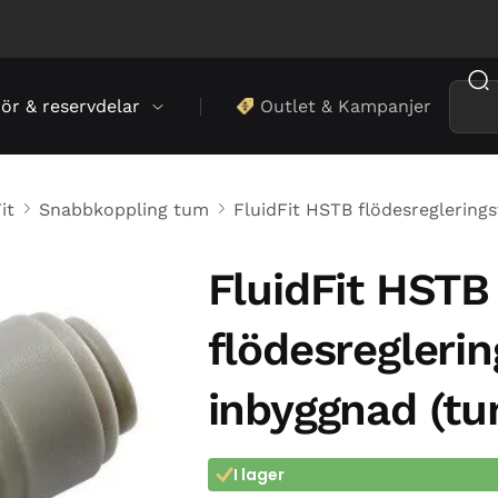
hör & reservdelar
Outlet & Kampanjer
it
Snabbkoppling tum
FluidFit HSTB flödesreglerings
FluidFit HSTB
flödesreglerin
inbyggnad (tu
I lager