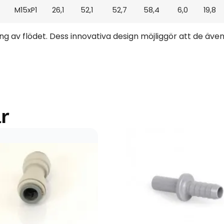
M15xP1
26,1
52,1
52,7
58,4
6,0
19,8
g av flödet. Dess innovativa design möjliggör att de även
r