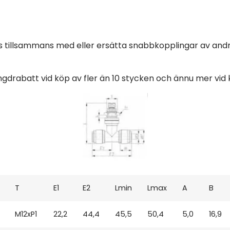
tillsammans med eller ersätta snabbkopplingar av andr
ängdrabatt vid köp av fler än 10 stycken och ännu mer vid
T
E1
E2
Lmin
L
max
A
B
M12xP1
22,2
44,4
45,5
50,4
5,0
16,9