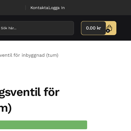
Kontakta
Logga In
0.00
kr
0
ventil för inbyggnad (tum)
gsventil för
m)