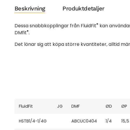
Beskrivning
Produktdetaljer
®
Dessa snabbkopplingar från FluidFit
kan användas 
®
DMfit
.
Det lönar sig att köpa större kvantiteter, alltid m
FluidFit
JG
DMF
ØD
ØP
HSTB1/4-1/4G
ABCUC0404
1/4
15,5