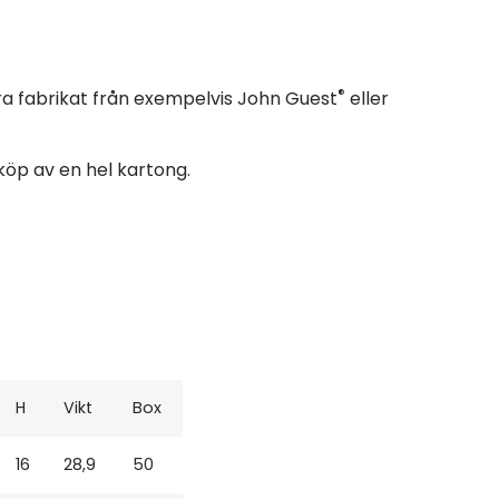
®
a fabrikat från exempelvis John Guest
eller
 köp av en hel kartong.
H
Vikt
Box
16
28,9
50