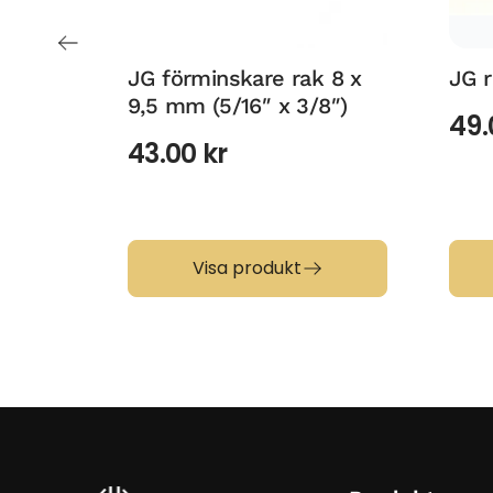
JG förminskare rak 8 x
JG r
9,5 mm (5/16″ x 3/8″)
49
43.00
kr
Visa produkt