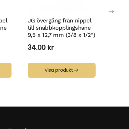
pel
JG övergång från nippel
JG öve
ane
till snabbkopplingshane
till s
9,5 x 12,7 mm (3/8 x 1/2″)
12,7 x
3/8″))
34.00
kr
36.0
Visa produkt