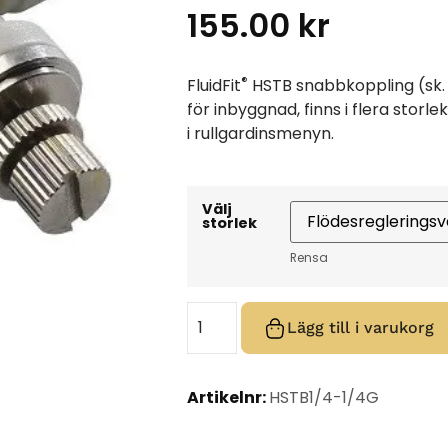
155.00
kr
®
FluidFit
HSTB snabbkoppling (sk. pu
för inbyggnad, finns i flera storle
i rullgardinsmenyn.
Välj
storlek
Rensa
Lägg till i varukorg
Artikelnr:
HSTB1/4-1/4G