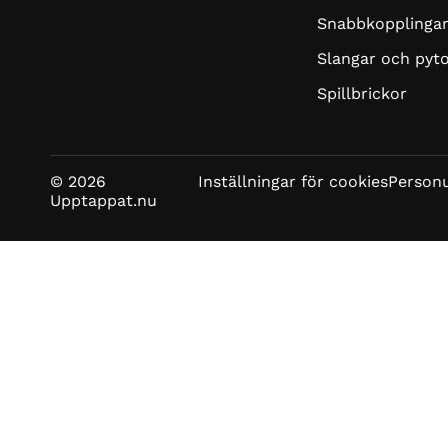
Snabbkopplinga
Slangar och pyt
Spillbrickor
© 2026
Inställningar för cookies
Personu
Upptappat.nu