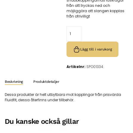
snabbkopplingarnas låskragar
från att tryckas ned och
möjliggöra att slangen kopplas
från ofrivilligt
Lägg till i varukorg
Artikelnr:
SPO01334
Beskrivning
Produktdetaljer
Dessa produkter är helt utbytbara mot kopplingar från prisvärda
Fluidfit, dessa återfinns under tillbehör.
Du kanske också gillar