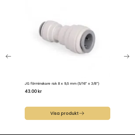
JG förminskare rak 8 x 9,5 mm (5/16″ x 3/8″)
JG r
43.00
kr
49
Visa produkt