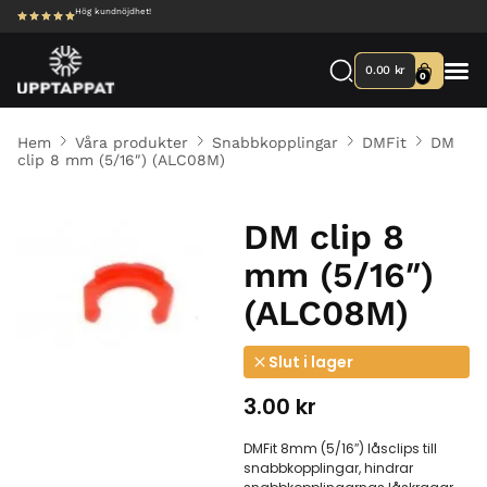
Hög kundnöjdhet!
0.00
kr
0
Hem
Våra produkter
Snabbkopplingar
DMFit
DM
clip 8 mm (5/16″) (ALC08M)
DM clip 8
mm (5/16″)
(ALC08M)
Slut i lager
3.00
kr
DMFit 8mm (5/16″) låsclips till
snabbkopplingar, hindrar