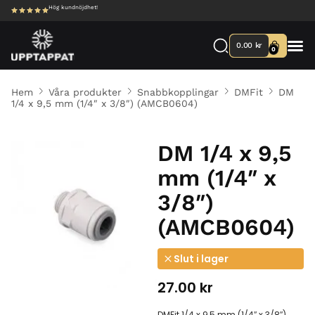
Hög kundnöjdhet!
0.00
kr
0
Hem
Våra produkter
Snabbkopplingar
DMFit
DM
1/4 x 9,5 mm (1/4″ x 3/8″) (AMCB0604)
DM 1/4 x 9,5
mm (1/4″ x
3/8″)
(AMCB0604)
Slut i lager
27.00
kr
DMFit 1/4 x 9,5 mm (1/4″ x 3/8″)