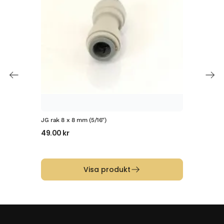
JG rak 8 x 8 mm (5/16″)
JG f
49.00
kr
81.
Visa produkt