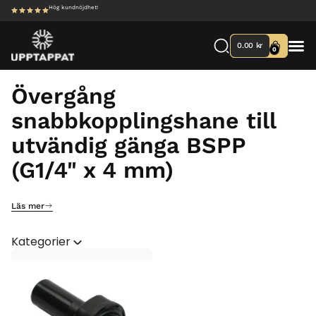
Hög kundnöjdhet!
0.00
kr
0
Övergång
snabbkopplingshane till
utvändig gänga BSPP
(G1/4" x 4 mm)
Läs mer
Kategorier