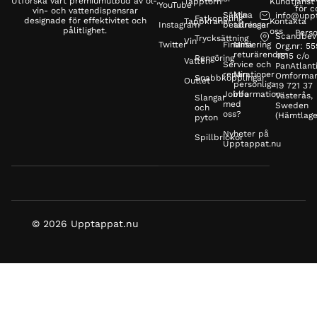
Utforska vårt premiumutbud av öl-,
Tapptorn
Kundtjänst
YouTube
för c
vin- och vattendispensrar
Säkra
Mina
info@upp
Fatkoppling
designade för effektivitet och
Tappkranar
Kontakta
Instagram
betalningar
adresser
pålitlighet.
oss
Perso
Scandbev
Trycksättning
Vin
Twitter
Finansiering
Mina
Org.nr: 5
returärenden
4815 c/o
Rengöring
Vatten
Service och
PanAtlanti
reparationer
Min
Omformar
Snabbkopplingar
Outlet
personliga
19 721 37
Jobba
information
Västerås,
Slangar
med
Sweden
och
oss?
(Hämtlage
pyton
Nyheter på
Spillbrickor
Upptappat.nu
© 2026 Upptappat.nu