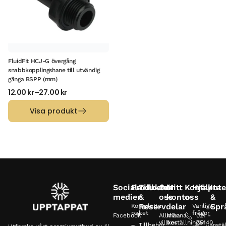
FluidFit HCJ-G övergång
snabbkopplingshane till utvändig
gänga BSPP (mm)
12.00
kr
–
27.00
kr
Visa produkt
Sociala
Produkter
Tillbehör
Om
Mitt
Kontakta
Hjälp
Inte
medier
&
oss
konto
oss
&
Reservdelar
Spr
Kompletta
Vanliga
paket
frågor
Facebook
Allmänna
Mina
021 -
villkor
beställningar
75140
Tillbehör
Instä