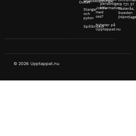
Omformar
Snabbkopplingar
Outlet
personliga
19 721 37
Jobba
information
Västerås,
Slangar
med
Sweden
och
oss?
(Hämtlage
pyton
Nyheter på
Spillbrickor
Upptappat.nu
© 2026 Upptappat.nu