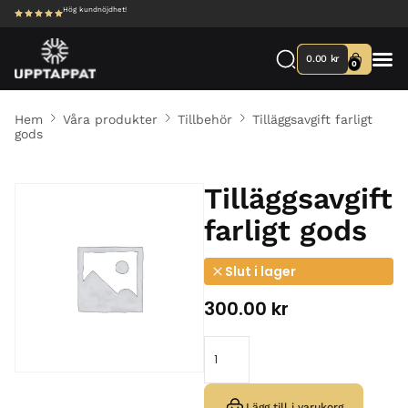
Hög kundnöjdhet!
0.00
kr
0
Hem
Våra produkter
Tillbehör
Tilläggsavgift farligt
gods
Tilläggsavgift
farligt gods
Slut i lager
300.00
kr
Lägg till i varukorg