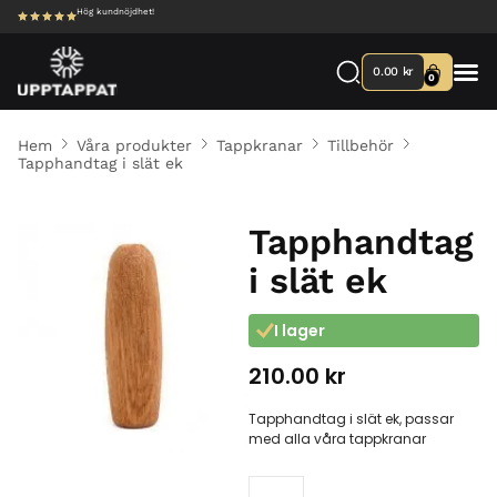
Hög kundnöjdhet!
0.00
kr
0
Hem
Våra produkter
Tappkranar
Tillbehör
Tapphandtag i slät ek
Tapphandtag
i slät ek
I lager
210.00
kr
Tapphandtag i slät ek, passar
med alla våra tappkranar