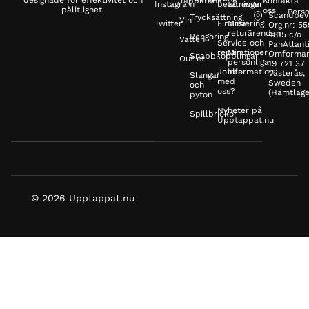
Tappkranar
Kontakta
Instagram
betalningar
adresser
pålitlighet.
oss
Perso
Scandbev
Trycksättning
Vin
Twitter
Finansiering
Mina
Org.nr: 5
returärenden
4815 c/o
Rengöring
Vatten
Service och
PanAtlanti
reparationer
Min
Omformar
Snabbkopplingar
Outlet
personliga
19 721 37
Jobba
information
Västerås,
Slangar
med
Sweden
och
oss?
(Hämtlage
pyton
Nyheter på
Spillbrickor
Upptappat.nu
© 2026 Upptappat.nu