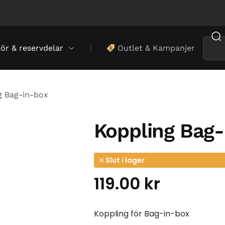
hör & reservdelar
Outlet & Kampanjer
g Bag-in-box
Koppling Bag-
Slut i lager
119.00
kr
Koppling för Bag-in-box