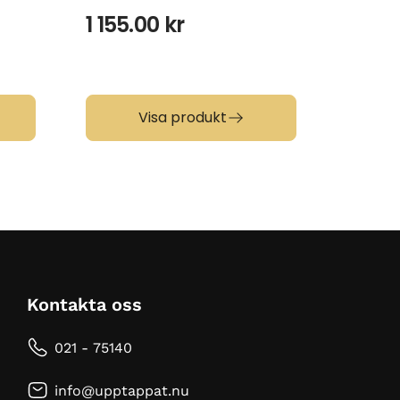
1 155.00
kr
935.
Visa produkt
Kontakta oss
021 - 75140
info@upptappat.nu