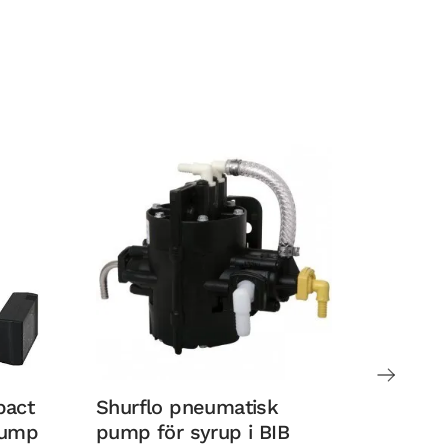
pact
Shurflo pneumatisk
Regula
pump
pump för syrup i BIB
(N2) ,