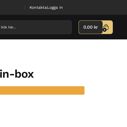
Kontakta
Logga In
0.00
kr
0
in-box