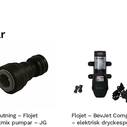
r
utning – Flojet
Flojet – BevJet Com
tmix pumpar – JG
– elektrisk dryckes