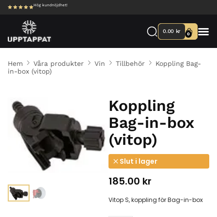
Hög kundnöjdhet!
0.00
kr
0
Hem
Våra produkter
Vin
Tillbehör
Koppling Bag-
in-box (vitop)
Koppling
Bag-in-box
(vitop)
Slut i lager
185.00
kr
Vitop S, koppling för Bag-in-box