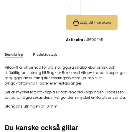
Lägg till i varukorg
Artikelnr:
UPP00045
Beskrivning
Produktdetaljer
Vitop-S är utformad för att möjliggöra snabb, ekonomisk och
tillförlitlig anslutning till Bag-in-Box® med Vitop® kranar. Kopplingen
möjliggör anslutning till serveringssystem
(pump eller
tyngdkraftdrivna) i barer eller restauranger.
Det är mycket lätt att koppla ur och rengöra kopplingen. Processen
tar bara några sekunder, vilket gör dem mycket enkla att använda.
Slanganslutningen är 10 mm
Du kanske också gillar