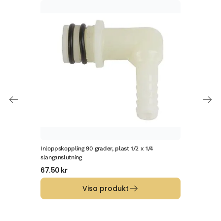
Inloppskoppling 90 grader, plast 1/2 x 1/4
Ansl
slanganslutning
97.
67.50
kr
Visa produkt