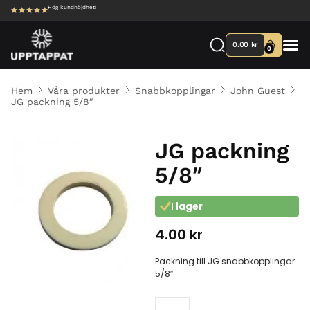
Hög kundnöjdhet!
0.00
kr
0
Hem
Våra produkter
Snabbkopplingar
John Guest
JG packning 5/8″
JG packning
5/8″
I lager
4.00
kr
Packning till JG snabbkopplingar
5/8″