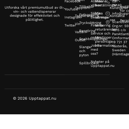
Facebook
Allmänna
Mina
021 -
villkor
beställningar
75140
Tillbehör
Instä
Utforska vårt premiumutbud av öl-,
Tapptorn
Kundtjänst
YouTube
för c
vin- och vattendispensrar
Säkra
Mina
info@upp
Fatkoppling
designade för effektivitet och
Tappkranar
Kontakta
Instagram
betalningar
adresser
pålitlighet.
oss
Perso
Scandbev
Trycksättning
Vin
Twitter
Finansiering
Mina
Org.nr: 5
returärenden
4815 c/o
Rengöring
Vatten
Service och
PanAtlanti
reparationer
Min
Omformar
Snabbkopplingar
Outlet
personliga
19 721 37
Jobba
information
Västerås,
Slangar
med
Sweden
och
oss?
(Hämtlage
pyton
Nyheter på
Spillbrickor
Upptappat.nu
© 2026 Upptappat.nu