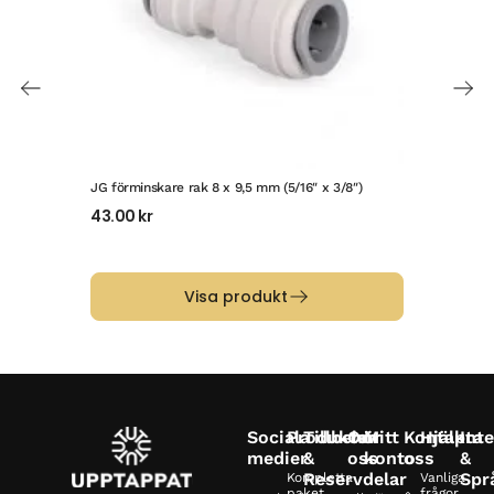
JG förminskare rak 8 x 9,5 mm (5/16″ x 3/8″)
JG ö
snab
43.00
kr
60
Visa produkt
Sociala
Produkter
Tillbehör
Om
Mitt
Kontakta
Hjälp
Inte
medier
&
oss
konto
oss
&
Reservdelar
Spr
Kompletta
Vanliga
paket
frågor