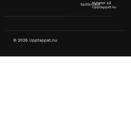
Nyheter på
Spillbrickor
Upptappat.nu
© 2026 Upptappat.nu