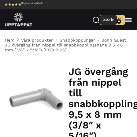
Hög kundnöjdhet!
0.00
kr
0
Hem
Våra produkter
Snabbkopplingar
John Guest
JG övergång från nippel till snabbkopplingshane 9,5 x 8
mm (3/8″ x 5/16″) (PI291210S)
JG övergång
från nippel
till
snabbkopplin
9,5 x 8 mm
(3/8″ x
5/16″)