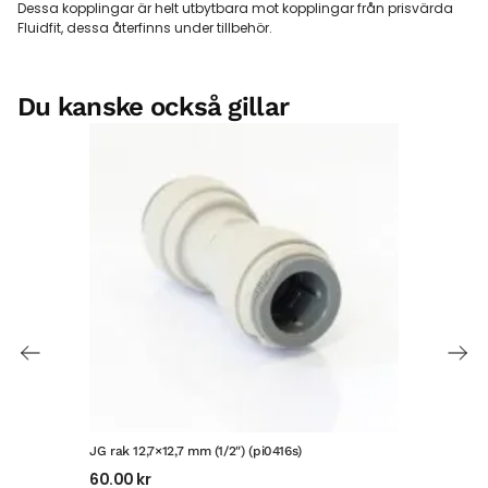
Dessa kopplingar är helt utbytbara mot kopplingar från prisvärda
Fluidfit, dessa återfinns under tillbehör.
Du kanske också gillar
JG rak 12,7×12,7 mm (1/2″) (pi0416s)
JG f
60.00
kr
81.