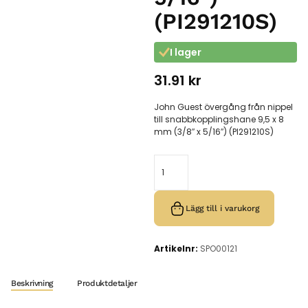
(PI291210S)
I lager
31.91
kr
John Guest övergång från nippel
till snabbkopplingshane 9,5 x 8
mm (3/8″ x 5/16″) (PI291210S)
Lägg till i varukorg
Artikelnr:
SPO00121
Beskrivning
Produktdetaljer