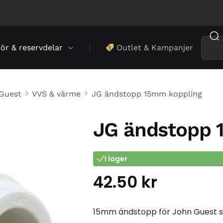
hör & reservdelar
Outlet & Kampanjer
Guest
VVS & värme
JG ändstopp 15mm koppling
JG ändstopp 
I lager
42.50
kr
15mm ändstopp för John Guest 