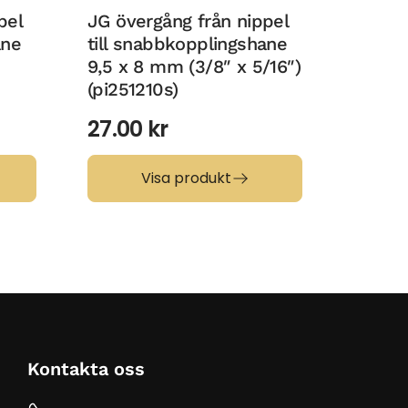
pel
JG övergång från nippel
JG öve
ane
till snabbkopplingshane
till s
9,5 x 8 mm (3/8″ x 5/16″)
9,5 x 
(pi251210s)
34.0
27.00
kr
Visa produkt
Kontakta oss