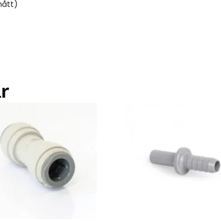
mått)
r