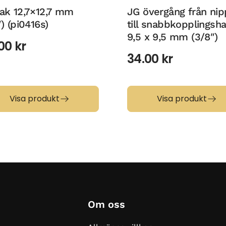
ak 12,7×12,7 mm
JG övergång från nip
″) (pi0416s)
till snabbkopplingsh
9,5 x 9,5 mm (3/8″)
.00
kr
34.00
kr
Visa produkt
Visa produkt
Om oss