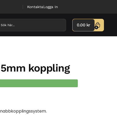
Kontakta
Logga In
0.00
kr
0
15mm koppling
snabbkopplingssystem.