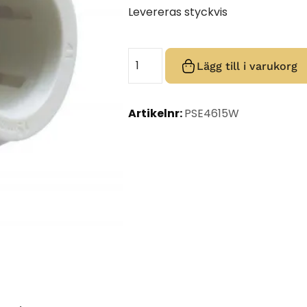
Levereras styckvis
Lägg till i varukorg
Artikelnr:
PSE4615W