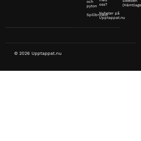
med
Sweden
och
oss?
(Hämtlage
pyton
Nyheter på
Spillbrickor
Upptappat.nu
© 2026 Upptappat.nu