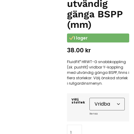
utvändig
gänga BSPP
(mm)
I lager
38.00
kr
®
FluidFit
HRWT-G snabbkoppling
(sk. pushfit) vridbar Y-koppling
med utvändig gänga BSPP, finns i
flera storlekar. Välj önskad storlek
i rullgardinsmenyn.
Välj
storlek
Rensa