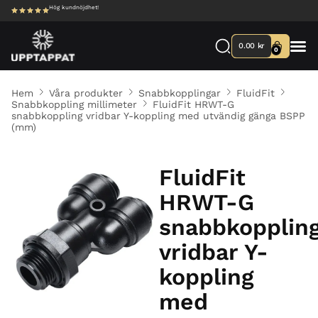
Hög kundnöjdhet!
0.00
kr
0
Hem
Våra produkter
Snabbkopplingar
FluidFit
Snabbkoppling millimeter
FluidFit HRWT-G
snabbkoppling vridbar Y-koppling med utvändig gänga BSPP
(mm)
FluidFit
HRWT-G
snabbkopplin
vridbar Y-
koppling
med