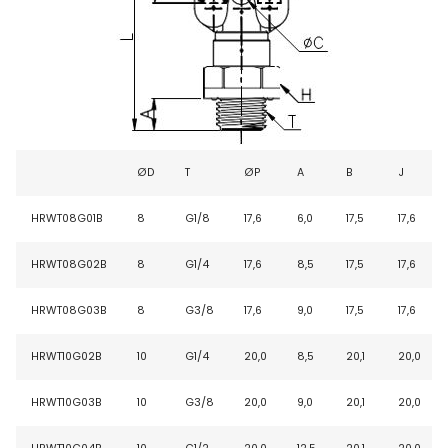
ØD
T
ØP
A
B
J
HRWT08G01B
8
G1/8
17,6
6,0
17,5
17,6
HRWT08G02B
8
G1/4
17,6
8,5
17,5
17,6
HRWT08G03B
8
G3/8
17,6
9,0
17,5
17,6
HRWT10G02B
10
G1/4
20,0
8,5
20,1
20,0
HRWT10G03B
10
G3/8
20,0
9,0
20,1
20,0