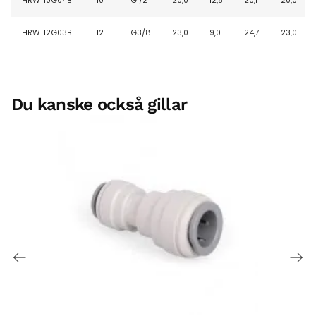
HRWT10G04B
10
G1/2
20,0
12,5
20,1
20,0
HRWT12G03B
12
G3/8
23,0
9,0
24,7
23,0
Du kanske också gillar