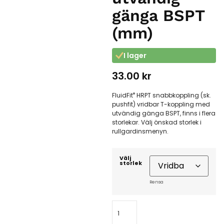
gänga BSPT
(mm)
I lager
33.00
kr
®
FluidFit
HRPT snabbkoppling (sk.
pushfit) vridbar T-koppling med
utvändig gänga BSPT, finns i flera
storlekar. Välj önskad storlek i
rullgardinsmenyn.
Välj
storlek
Rensa