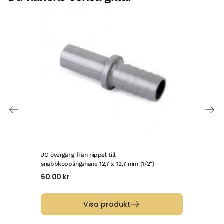
JG övergång från nippel till
JG ö
snabbkopplingshane 12,7 x 12,7 mm (1/2″)
snab
60.00
kr
34
Visa produkt