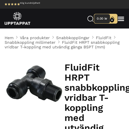
Hög kundnöjdhet!
0.00
kr
0
Hem
Våra produkter
Snabbkopplingar
FluidFit
Snabbkoppling millimeter
FluidFit HRPT snabbkoppling
vridbar T-koppling med utvändig gänga BSPT (mm)
FluidFit
HRPT
snabbkopplin
vridbar T-
koppling
med
utvändig