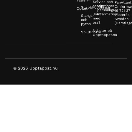
Vatten
Service och
PanAtlanti
reparationer
Min
Omformar
Snabbkopplingar
Outlet
personliga
19 721 37
Jobba
information
Västerås,
Slangar
med
Sweden
och
oss?
(Hämtlage
pyton
Nyheter på
Spillbrickor
Upptappat.nu
© 2026 Upptappat.nu