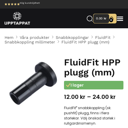
Hög kundnöjdhet!
0.00
kr
0
Hem
Våra produkter
Snabbkopplingar
FluidFit
Snabbkoppling millimeter
FluidFit HPP plugg (mm)
FluidFit HPP
plugg (mm)
I lager
12.00
kr
®
FluidFit
snabbkoppling (sk.
pushfit) plugg, finns i flera
storlekar. Välj önskad storlek i
rullgardinsmenyn.