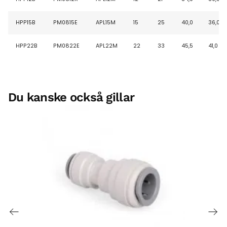
HPP15B
PM0815E
APL15M
15
25
40,0
36,0
HPP22B
PM0822E
APL22M
22
33
45,5
41,0
Du kanske också gillar