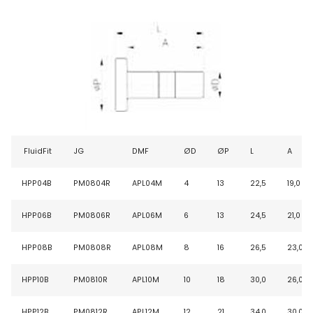
FluidFit
JG
DMF
ØD
ØP
L
A
HPP04B
PM0804R
APL04M
4
13
22,5
19,0
HPP06B
PM0806R
APL06M
6
13
24,5
21,0
HPP08B
PM0808R
APL08M
8
16
26,5
23,0
HPP10B
PM0810R
APL10M
10
18
30,0
26,0
HPP12B
PM0812R
APL12M
12
21
34,0
30,0