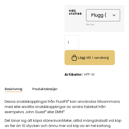
Välj
storlek
Rensa
Lägg till i varukorg
Artikelnr:
HPP06B
Beskrivning
Produktdetaljer
®
Dessa snabbkopplingar från FluidFit
kan användas tillsammans
med eller ersätta snabbkopplingar av andra fabrikat från
®
®
exempelvis John Guest
eller DMfit
.
Det lönar sig att köpa större kvantiteter, alltid mängdrabatt vid köp
av fler än 10 stycken och ännu mer vid köp av en hel kartong.