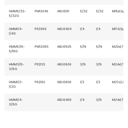
HMM5/32-
PM1204S
ABU0101
5/32
5/32
M15x1,5p
5/32G
HMM1/4-
PI1208S
ABU0404
1/4
1/4
M17x1,5p
1/4G
HMM5/16-
PM1208S
ABU0505
5/16
5/16
M20x1,75p
5/16G
HMM3/8-
PI1212S
ABU0606
3/8
3/8
M24x1,75p
3/8G
HMM1/2-
PI1216S
ABU0606
1/2
1/2
M27x2,0p
1/2G
HMM1/4-
ABU0406
1/4
3/8
M24x1,75p
3/8G