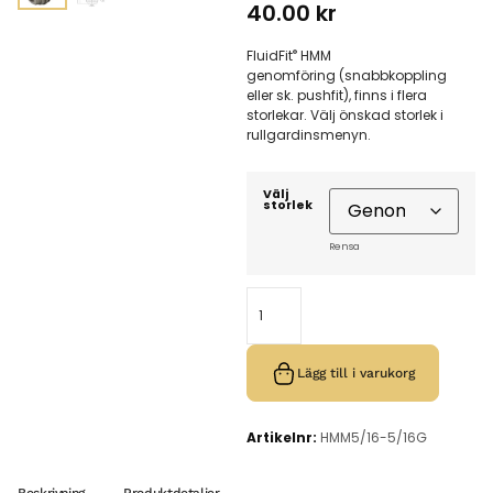
40.00
kr
®
FluidFit
HMM
genomföring (snabbkoppling
eller sk. pushfit), finns i flera
storlekar. Välj önskad storlek i
rullgardinsmenyn.
Välj
storlek
Rensa
Lägg till i varukorg
Artikelnr:
HMM5/16-5/16G