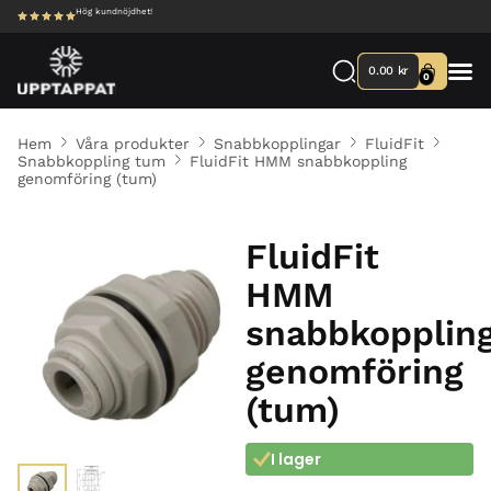
Hög kundnöjdhet!
0.00
kr
0
Hem
Våra produkter
Snabbkopplingar
FluidFit
Snabbkoppling tum
FluidFit HMM snabbkoppling
genomföring (tum)
FluidFit
HMM
snabbkopplin
genomföring
(tum)
I lager