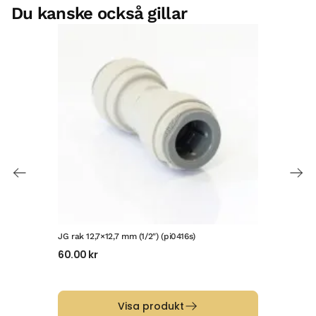
Du kanske också gillar
JG rak 12,7×12,7 mm (1/2″) (pi0416s)
JG f
60.00
kr
81.
Visa produkt