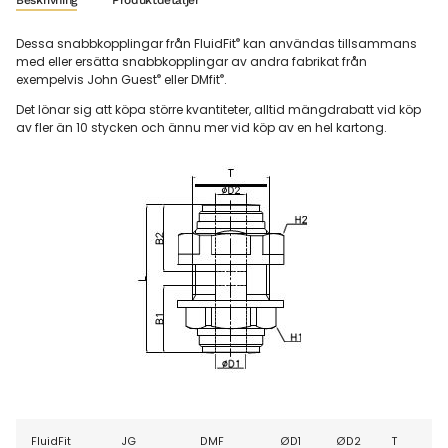
Beskrivning
Produktdetaljer
®
Dessa snabbkopplingar från FluidFit
kan användas tillsammans
med eller ersätta snabbkopplingar av andra fabrikat från
®
®
exempelvis John Guest
eller DMfit
.
Det lönar sig att köpa större kvantiteter, alltid mängdrabatt vid köp
av fler än 10 stycken och ännu mer vid köp av en hel kartong.
FluidFit
JG
DMF
ØD1
ØD2
T