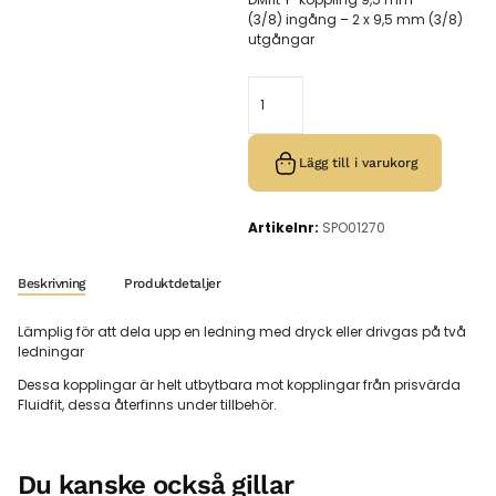
(3/8) ingång – 2 x 9,5 mm (3/8)
utgångar
Lägg till i varukorg
Artikelnr:
SPO01270
Beskrivning
Produktdetaljer
Lämplig för att dela upp en ledning med dryck eller drivgas på två
ledningar
Dessa kopplingar är helt utbytbara mot kopplingar från prisvärda
Fluidfit, dessa återfinns under tillbehör.
Du kanske också gillar