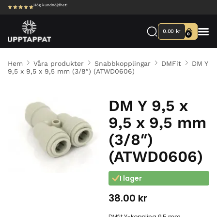
Hög kundnöjdhet!
0.00
kr
0
Hem
Våra produkter
Snabbkopplingar
DMFit
DM Y
9,5 x 9,5 x 9,5 mm (3/8″) (ATWD0606)
DM Y 9,5 x
9,5 x 9,5 mm
(3/8″)
(ATWD0606)
I lager
38.00
kr
DMfit Y-koppling 9,5 mm