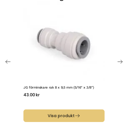
JG förminskare rak 8 x 9,5 mm (5/16″ x 3/8″)
JG r
43.00
kr
49
Visa produkt