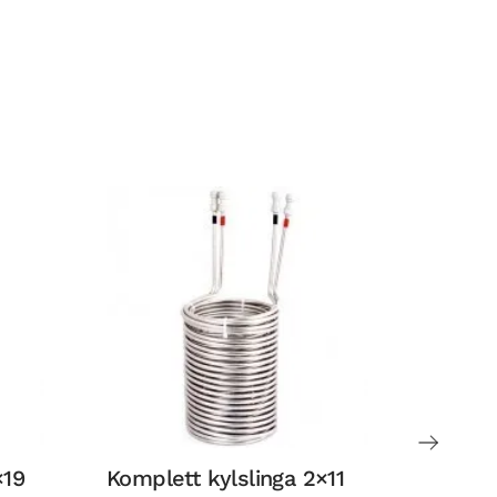
×19
Komplett kylslinga 2×11
Lindr 