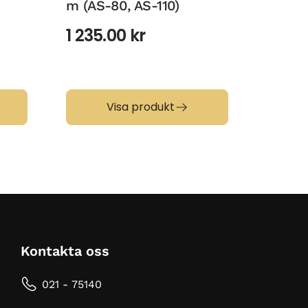
m (AS-80, AS-110)
Line –
snabb
1 235.00
kr
21 87
Visa produkt
Kontakta oss
021 - 75140