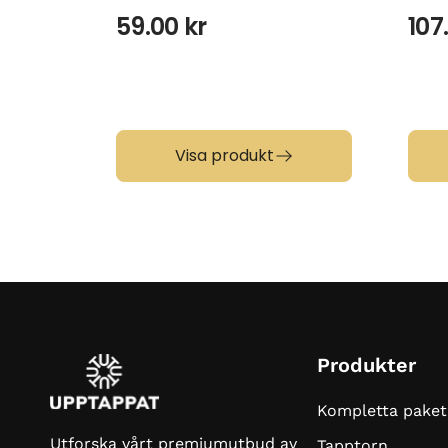
59.00
kr
107
Visa produkt
Produkter
Kompletta paket
Utforska vårt premiumutbud av
Tapptorn