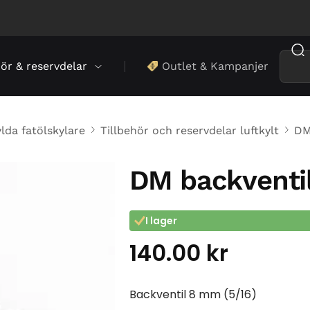
hör & reservdelar
Outlet & Kampanjer
lda fatölskylare
Tillbehör och reservdelar luftkylt
DM 
DM backventil
I lager
140.00
kr
Backventil 8 mm (5/16)