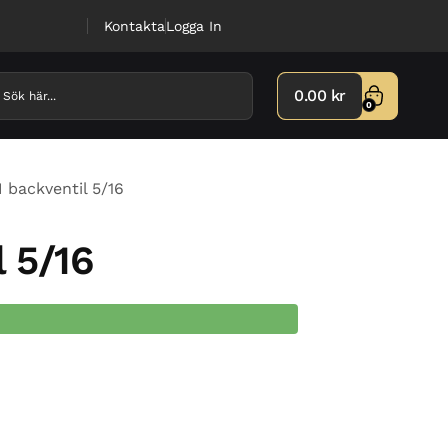
Kontakta
Logga In
0.00
kr
0
backventil 5/16
 5/16