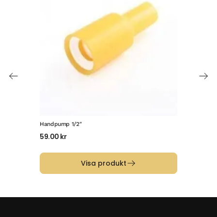
Handpump 1/2″
JG B
59.00
kr
107
Visa produkt