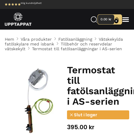
Hög kundnöjdhet!
0.00
kr
0
Hem
Våra produkter
Fatölsanläggning
Vätskekylda
fatölskylare med isbank
Tillbehör och reservdelar
vätskekylt
Termostat till fatölsanläggningar i AS-serien
Termostat
till
fatölsanläggn
i AS-serien
Slut i lager
395.00
kr