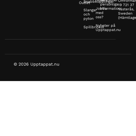
reparationer
Min
Omformar
Snabbkopplingar
Outlet
personliga
19 721 37
Jobba
information
Västerås,
Slangar
med
Sweden
och
oss?
(Hämtlage
pyton
Nyheter på
Spillbrickor
Upptappat.nu
© 2026 Upptappat.nu