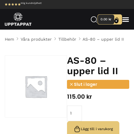
Hög kundnöjdhet!
0.00
kr
0
Hem
Våra produkter
Tillbehör
AS-80 – upper lid II
AS-80 –
upper lid II
Slut i lager
115.00
kr
Lägg till i varukorg