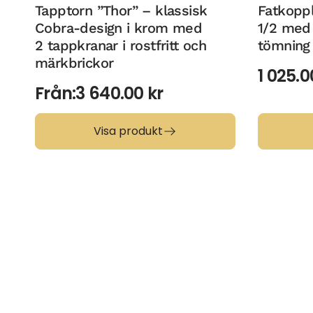
Tapptorn ”Thor” – klassisk
Fatkopp
Cobra-design i krom med
1/2 med 
2 tappkranar i rostfritt och
tömning
märkbrickor
1 025.
Från:
3 640.00
kr
Visa produkt