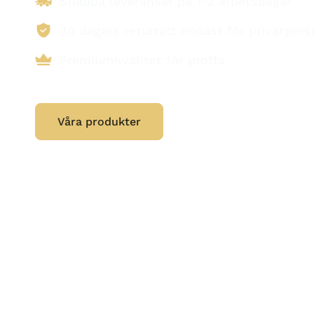
Snabba leveranser på 1-2 arbetsdagar
30 dagars returrätt endast för privatpers
Premiumkvalitet för proffs
Våra produkter
Tillbehör & reservdelar