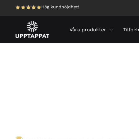
Hög kundnöjdhet!
Våra produkter
Tillbe
Professionella dryck
för alla typer av ver
Utforska vårt premiumutbud av öl-, vin- oc
designade för effektivitet och pålitlighet.