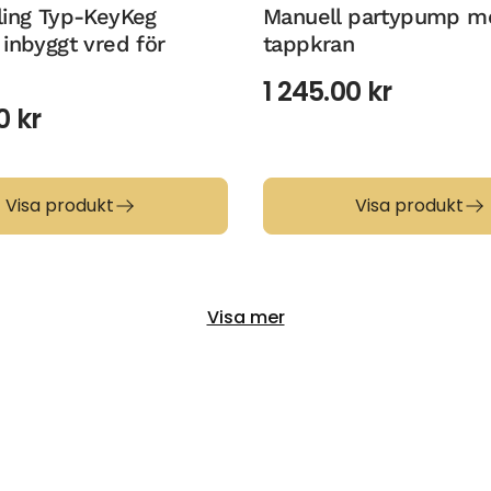
ling Typ-KeyKeg
Manuell partypump m
inbyggt vred för
tappkran
1 245.00
kr
00
kr
Visa produkt
Visa produkt
Visa mer