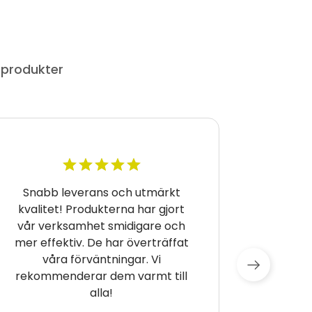
 produkter
Snabb leverans och utmärkt
Snabb 
kvalitet! Produkterna har gjort
kval
vår verksamhet smidigare och
verk
mer effektiv. De har överträffat
myc
våra förväntningar. Vi
effekti
rekommenderar dem varmt till
till all
alla!