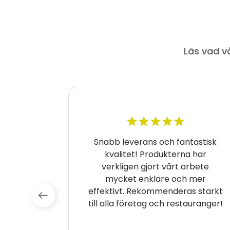
Läs vad v
tmärkt
Snabb leverans och fantastisk
r gjort
kvalitet! Produkterna har
are och
verkligen gjort vårt arbete
rträffat
mycket enklare och mer
 Vi
effektivt. Rekommenderas starkt
mt till
till alla företag och restauranger!