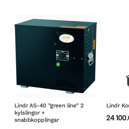
Lindr AS-40 ”green line” 2
Lindr Ko
kylslingor +
24 100
snabbkopplingar