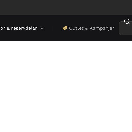
hör & reservdelar
Outlet & Kampanjer
eslösningar
ksamheter.
h vattendispensrar