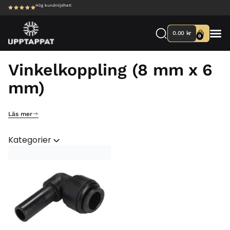
Hög kundnöjdhet!
0.00
kr
0
Våra
Tillbe
Vinkelkoppling (8 mm x 6
mm)
Läs mer
Kategorier