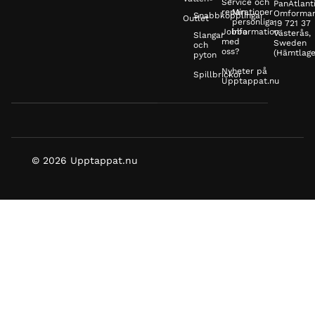
Service och
PanAtlanti
reparationer
Min
Omformar
Snabbkopplingar
Outlet
personliga
19 721 37
Jobba
information
Västerås,
Slangar
med
Sweden
och
oss?
(Hämtlage
pyton
Nyheter på
Spillbrickor
Upptappat.nu
© 2026 Upptappat.nu