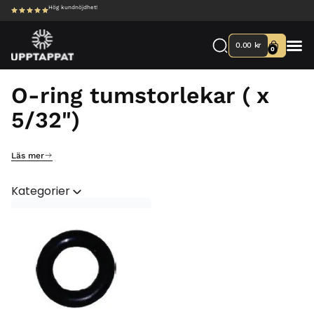
Hög kundnöjdhet!
0.00
kr
0
O-ring tumstorlekar ( x
5/32")
Läs mer
Kategorier