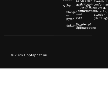
Service och
PanAtlanti
reparationer
Min
Omformar
Snabbkopplingar
Outlet
personliga
19 721 37
Jobba
information
Västerås,
Slangar
med
Sweden
och
oss?
(Hämtlage
pyton
Nyheter på
Spillbrickor
Upptappat.nu
© 2026 Upptappat.nu