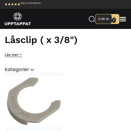
Hög kundnöjdhet!
0.00
kr
0
Låsclip ( x 3/8")
Läs mer
Kategorier