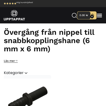
Hög kundnöjdhet!
0.00
kr
0
Övergång från nippel till
snabbkopplingshane (6
mm x 6 mm)
Läs mer
Kategorier