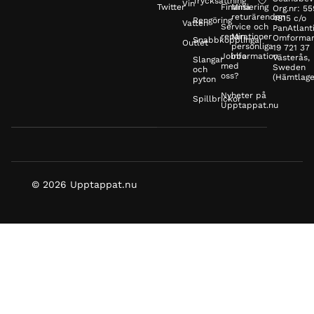
Trycksättning
Vin
Twitter
Finansiering
Mina
Org.nr: 5
returärenden
4815 c/o
Rengöring
Vatten
Service och
PanAtlanti
reparationer
Min
Omformar
Snabbkopplingar
Outlet
personliga
19 721 37
Jobba
information
Västerås,
Slangar
med
Sweden
och
oss?
(Hämtlage
pyton
Nyheter på
Spillbrickor
Upptappat.nu
© 2026 Upptappat.nu