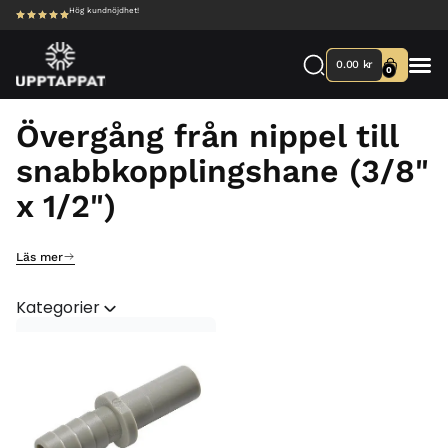
Hög kundnöjdhet!
0.00
kr
0
Övergång från nippel till
snabbkopplingshane (3/8"
x 1/2")
Läs mer
Kategorier