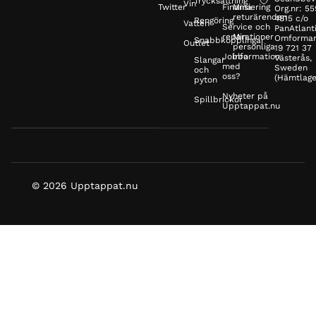
Trycksättning
Vin
Twitter
Finansiering
Mina
Org.nr: 5
returärenden
4815 c/o
Rengöring
Vatten
Service och
PanAtlanti
reparationer
Min
Omformar
Snabbkopplingar
Outlet
personliga
19 721 37
Jobba
information
Västerås,
Slangar
med
Sweden
och
oss?
(Hämtlage
pyton
Nyheter på
Spillbrickor
Upptappat.nu
© 2026 Upptappat.nu