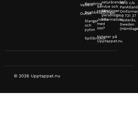
returärenden
4815 c/o
Rengöring
Vatten
Service och
PanAtlanti
reparationer
Min
Omformar
Snabbkopplingar
Outlet
personliga
19 721 37
Jobba
information
Västerås,
Slangar
med
Sweden
och
oss?
(Hämtlage
pyton
Nyheter på
Spillbrickor
Upptappat.nu
© 2026 Upptappat.nu