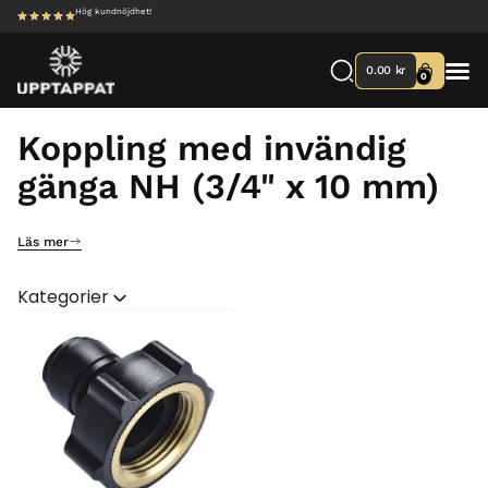
Hög kundnöjdhet!
0.00
kr
0
Koppling med invändig
gänga NH (3/4" x 10 mm)
Läs mer
Kategorier