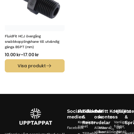
FluidFit HCJ övergång
snabbkopplingshane till utvändig
gänga BSPT (mm)
10.00
kr
–
17.00
kr
Visa produkt
Sociala
Produkter
Tillbehör
Om
Mitt
Kontakta
Hjälp
Inte
medier
&
oss
konto
oss
&
Reservdelar
Spr
Kompletta
Vanliga
paket
frågor
Facebook
Allmänna
Mina
021 -
villkor
beställningar
75140
Tillbehör
Instä