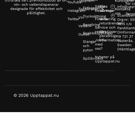
Utforska vårt premiumutbud av öl-,
Tapptorn
Kundtjänst
YouTube
för c
vin- och vattendispensrar
Säkra
Mina
info@upp
Fatkoppling
designade för effektivitet och
Tappkranar
Kontakta
Instagram
betalningar
adresser
pålitlighet.
oss
Perso
Scandbev
Trycksättning
Vin
Twitter
Finansiering
Mina
Org.nr: 5
returärenden
4815 c/o
Rengöring
Vatten
Service och
PanAtlanti
reparationer
Min
Omformar
Snabbkopplingar
Outlet
personliga
19 721 37
Jobba
information
Västerås,
Slangar
med
Sweden
och
oss?
(Hämtlage
pyton
Nyheter på
Spillbrickor
Upptappat.nu
© 2026 Upptappat.nu