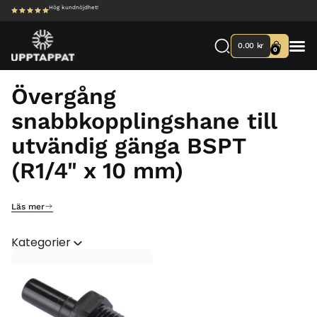
Hög kundnöjdhet!
0.00
kr
0
Övergång
snabbkopplingshane till
utvändig gänga BSPT
(R1/4" x 10 mm)
Läs mer
Kategorier