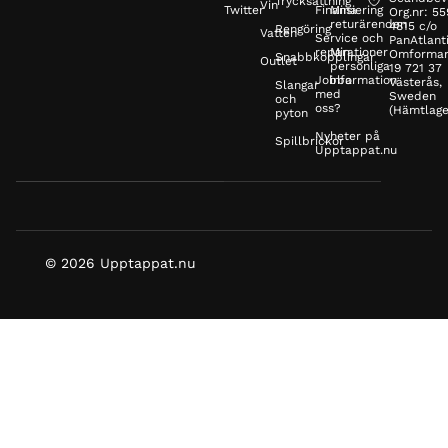
Trycksättning
Vin
Twitter
Finansiering
Mina
Org.nr: 5
returärenden
4815 c/o
Rengöring
Vatten
Service och
PanAtlanti
reparationer
Min
Omformar
Snabbkopplingar
Outlet
personliga
19 721 37
Jobba
information
Västerås,
Slangar
med
Sweden
och
oss?
(Hämtlage
pyton
Nyheter på
Spillbrickor
Upptappat.nu
© 2026 Upptappat.nu