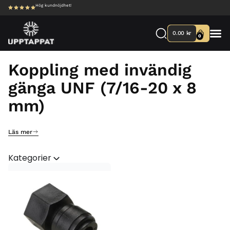
Hög kundnöjdhet!
0.00
kr
0
Koppling med invändig
gänga UNF (7/16-20 x 8
mm)
Läs mer
Kategorier