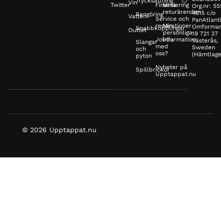
Trycksättning
Vin
Twitter
Finansiering
Mina
Org.nr: 5
returärenden
4815 c/o
Rengöring
Vatten
Service och
PanAtlanti
reparationer
Min
Omformar
Snabbkopplingar
Outlet
personliga
19 721 37
Jobba
information
Västerås,
Slangar
med
Sweden
och
oss?
(Hämtlage
pyton
Nyheter på
Spillbrickor
Upptappat.nu
© 2026 Upptappat.nu