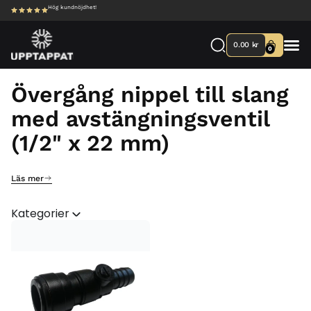
Hög kundnöjdhet!
0.00
kr
0
Övergång nippel till slang
med avstängningsventil
(1/2" x 22 mm)
Läs mer
Kategorier