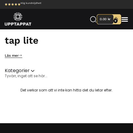
Hög kundnöjdhet!
0.00
kr
0
Våra
Tillbe
tap lite
Läs mer
Kategorier
Tyvärr, inget att se här...
Det verkar som att vi inte kan hitta det du letar efter.