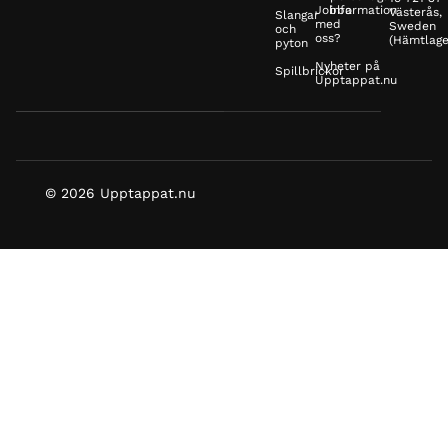
Jobba
information
Västerås,
Slangar
med
Sweden
och
oss?
(Hämtlage
pyton
Nyheter på
Spillbrickor
Upptappat.nu
© 2026 Upptappat.nu