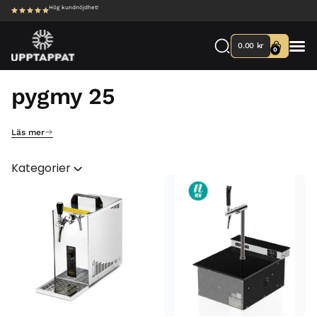
Hög kundnöjdhet!
0.00
kr
0
pygmy 25
Läs mer
Kategorier