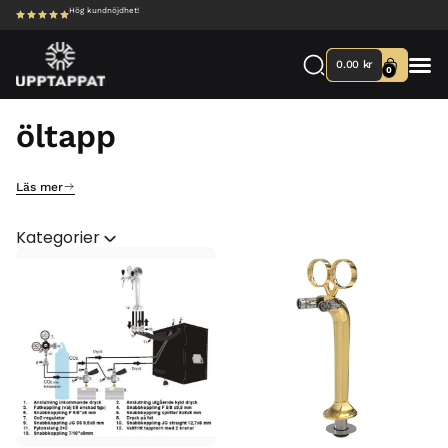
Hög kundnöjdhet!
0.00
kr
0
öltapp
Läs mer
Kategorier