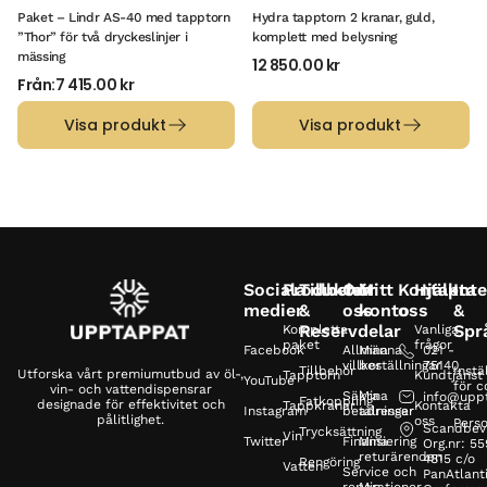
Paket – Lindr AS-40 med tapptorn
Hydra tapptorn 2 kranar, guld,
”Thor” för två dryckeslinjer i
komplett med belysning
mässing
12 850.00
kr
Från:
7 415.00
kr
Visa produkt
Visa produkt
Sociala
Produkter
Tillbehör
Om
Mitt
Kontakta
Hjälp
Inte
medier
&
oss
konto
oss
&
Reservdelar
Spr
Kompletta
Vanliga
paket
frågor
Facebook
Allmänna
Mina
021 -
villkor
beställningar
75140
Tillbehör
Instä
Utforska vårt premiumutbud av öl-,
Tapptorn
Kundtjänst
YouTube
för c
vin- och vattendispensrar
Säkra
Mina
info@upp
Fatkoppling
designade för effektivitet och
Tappkranar
Kontakta
Instagram
betalningar
adresser
pålitlighet.
oss
Perso
Scandbev
Trycksättning
Vin
Twitter
Finansiering
Mina
Org.nr: 5
returärenden
4815 c/o
Rengöring
Vatten
Service och
PanAtlanti