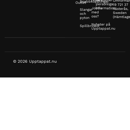
reparationer
Min
Omformar
Snabbkopplingar
Outlet
personliga
19 721 37
Jobba
information
Västerås,
Slangar
med
Sweden
och
oss?
(Hämtlage
pyton
Nyheter på
Spillbrickor
Upptappat.nu
© 2026 Upptappat.nu