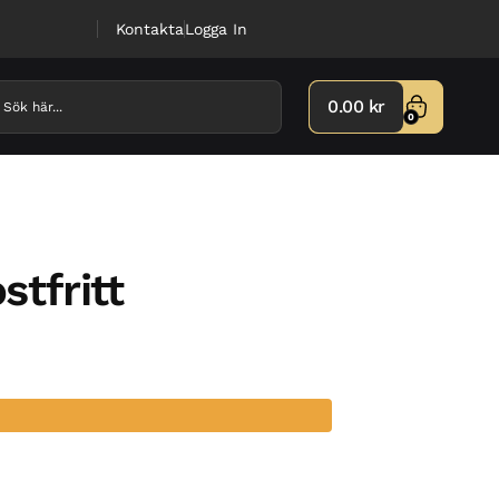
Kontakta
Logga In
0.00
kr
0
stfritt