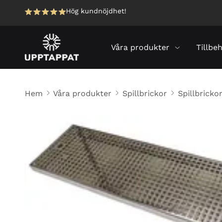
Hög kundnöjdhet!
Våra produkter
Tillbe
Hem
Våra produkter
Spillbrickor
Spillbricko