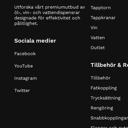
Utforska vårt premiumutbud av
Tapptorn
öl-, vin- och vattendispensrar
Tappkranar
designade för effektivitet och
pålitlighet.
Vin
Vatten
Sociala medier
Outlet
Facebook
Tillbehör & 
YouTube
Tillbehör
Instagram
Fatkoppling
Twitter
Trycksättning
Rengöring
Snabbkopplinga
Slangar och pyt