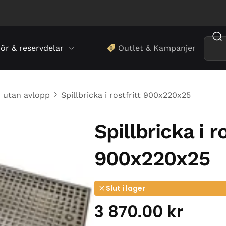
hör & reservdelar
Outlet & Kampanjer
r utan avlopp
Spillbricka i rostfritt 900x220x25
Spillbricka i ro
900x220x25
Slut i lager
3 870.00
kr