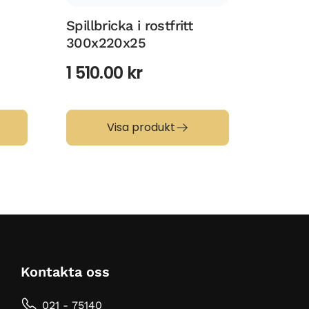
Spillbricka i rostfritt
Spillbr
300x220x25
300x1
1 510.00
kr
1 295
Visa produkt
Kontakta oss
021 - 75140