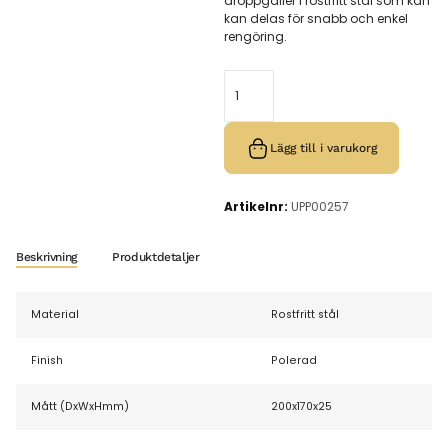
droppgaller i rostfritt stål som kan
kan delas för snabb och enkel
rengöring.
Lägg till i varukorg
Artikelnr:
UPP00257
Beskrivning
Produktdetaljer
Material
Rostfritt stål
Finish
Polerad
Mått (DxWxHmm)
200x170x25