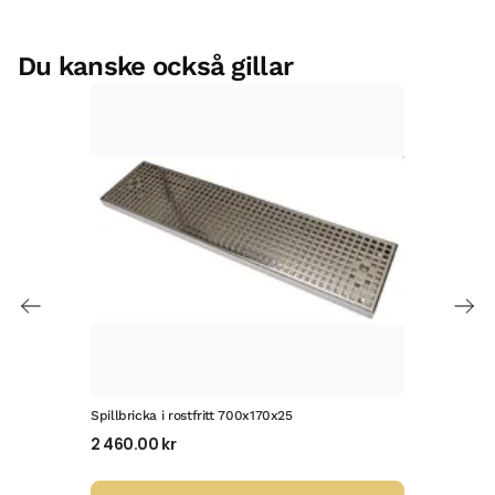
Du kanske också gillar
Spillbricka i rostfritt 700x170x25
Spil
2 460.00
kr
2 1