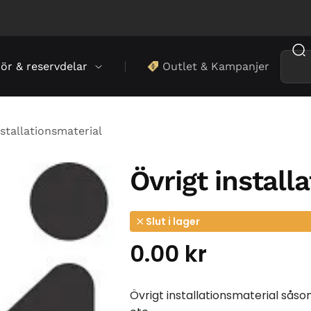
hör & reservdelar
Outlet & Kampanjer
stallationsmaterial
Övrigt install
Slut i lager
0.00
kr
Övrigt installationsmaterial såsom