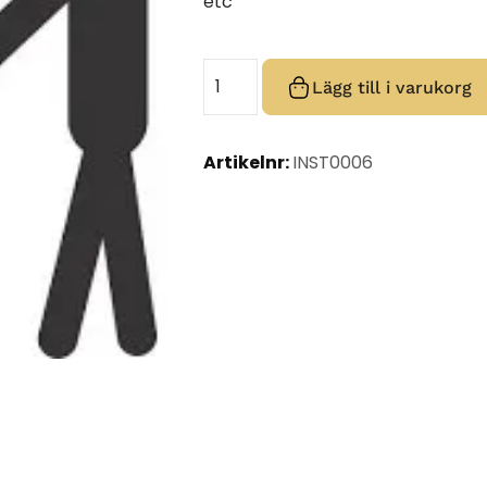
etc
Lägg till i varukorg
Artikelnr:
INST0006