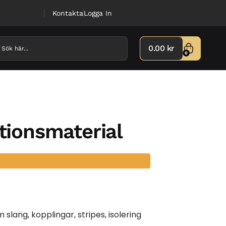
Kontakta
Logga In
0.00
kr
0
ationsmaterial
 slang, kopplingar, stripes, isolering