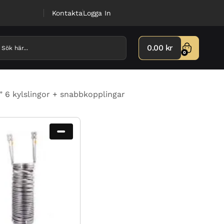
Kontakta
Logga In
0.00
kr
0
” 6 kylslingor + snabbkopplingar