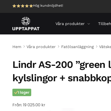
Hög kundnöjdhet!
Våra produkter
Tillbe
Hem
Våra produkter
Fatölsanläggning
Vätsk
Lindr AS-200 ”green l
kylslingor + snabbko
I lager
Från:
19 025.00
kr