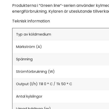
Produkterna i ”Green line”-serien använder kylmedi
energiförbrukning. Kylaren är uteslutande tillverk
Teknisk information
Typ av köldmedium
Märkström (A)
Spänning
Strömförbrukning (W)
Output (l/h) Till 0 ° C / Tk 50 ° C
Antal kylslingor
Längd kylslinga (m)