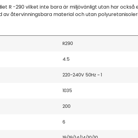
et R -290 vilket inte bara är miljövänligt utan har också
ad av återvinningsbara material och utan polyuretanisoler
R290
4.5
220-240V 50Hz ~ 1
1035
200
6
19/19/14/14/10/10