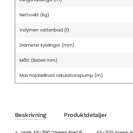
Nettovikt (kg)
Volymen vattenbad (l)
Diameter kylslingor (mm)
Mått (BxDxH mm)
Max höjdskillnad cirkulationspump (m)
Beskrivning
Produktdetaljer
Lindr AS-200 ”green line” 6
AS-200 green li