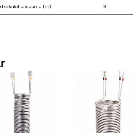
ad cirkulationspump (m)
8
r