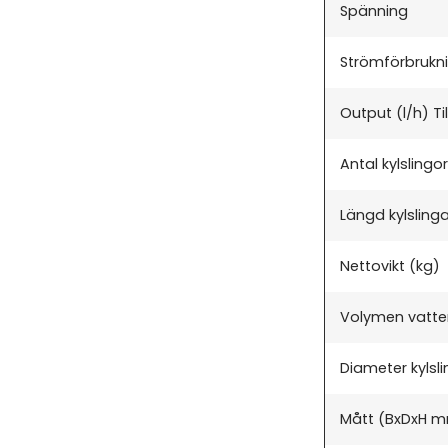
Spänning
Strömförbrukn
Output (l/h) Til
Antal kylslingor
Längd kylsling
Nettovikt (kg)
Volymen vatte
Diameter kylsl
Mått (BxDxH 