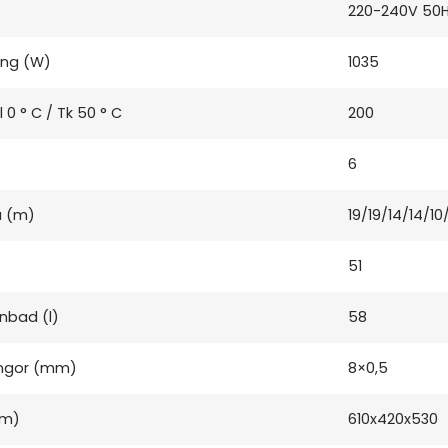
220-240V 50Hz
ing (W)
1035
l 0 ° C / Tk 50 ° C
200
6
a (m)
19/19/14/14/10
51
nbad (l)
58
ingor (mm)
8×0,5
mm)
610x420x530