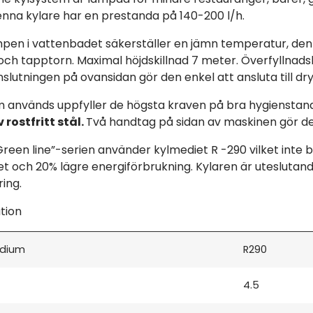
na kylare har en prestanda på 140-200 l/h.
pen i vattenbadet säkerställer en jämn temperatur, den
ch tapptorn. Maximal höjdskillnad 7 meter. Överfyllnads
Anslutningen på ovansidan gör den enkel att ansluta till dry
 används uppfyller de högsta kraven på bra hygienstanda
 rostfritt stål
.
Två handtag på sidan av maskinen gör de
Green line”-serien använder kylmediet R -290 vilket inte 
tet och 20% lägre energiförbrukning. Kylaren är uteslutan
ing.
tion
edium
R290
4.5