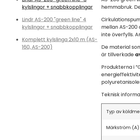
kylslingor + snabbkopplingar
hemmabruk. Den
Lindr AS-200 "green line" 4
Cirkulationspum
kylslingor + snabbkopplingar
mellan AS-200 o
inte överfylls. 
Komplett kylslinga 2x10 m (AS-
160, AS-200)
De material som
är tillverkade
av
Produkterna i ”
energieffektivi
polyuretanisoler
Teknisk informa
Typ av köldm
Märkström (A)