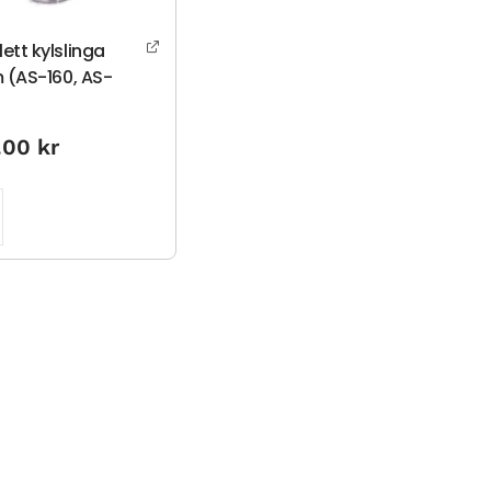
ett kylslinga
m (AS-160, AS-
0.00
kr