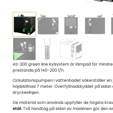
AS-200 green line kylsystem är lämpad för mindr
prestanda på 140-200 l/h.
Cirkulationspumpen i vattenbadet säkerställer en
höjdskillnad 7 meter. Överfyllnadskyddet på sidan a
dryckeslinjen.
De material som används uppfyller de högsta krave
stål
.
Två handtag på sidan av maskinen gör den en