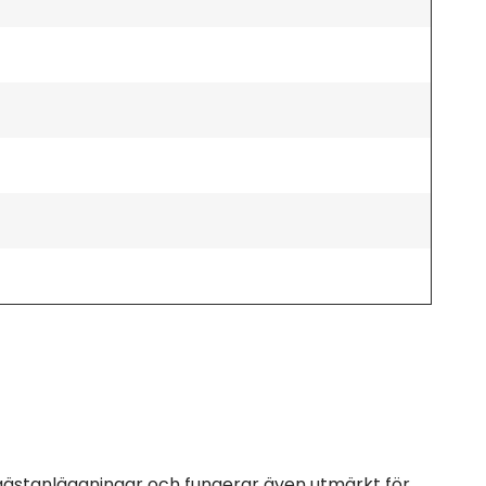
 gästanläggningar och fungerar även utmärkt för