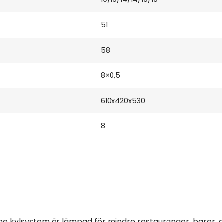
51
58
8×0,5
610x420x530
8
ne kylsystem är lämpad för mindre restauranger, barer,