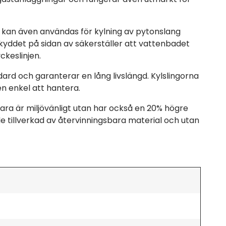
 kan även användas för kylning av pytonslang
kyddet på sidan av säkerställer att vattenbadet
ckeslinjen.
rd och garanterar en lång livslängd. Kylslingorna
n enkel att hantera.
bara är miljövänligt utan har också en 20% högre
de tillverkad av återvinningsbara material och utan