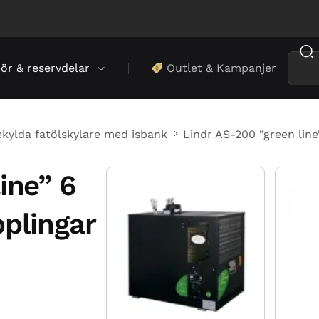
hör & reservdelar
Outlet & Kampanjer
ekylda fatölskylare med isbank
Lindr AS-200 ”green line
ine” 6
pplingar