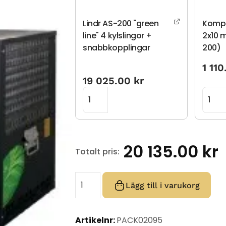
Lindr AS-200 "green
Kompl
line" 4 kylslingor +
2x10 
snabbkopplingar
200)
1 11
19 025.00
kr
20 135.00
kr
Totalt pris:
Lägg till i varukorg
Artikelnr:
PACK02095