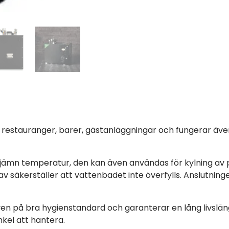
e restauranger, barer, gästanläggningar och fungerar äv
 jämn temperatur, den kan även användas för kylning av
v säkerställer att vattenbadet inte överfylls. Anslutninge
n på bra hygienstandard och garanterar en lång livslängd
kel att hantera.