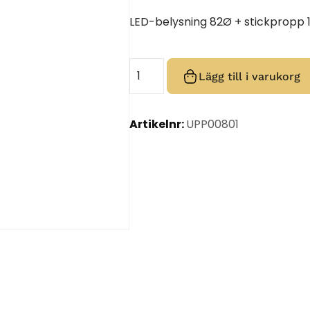
LED-belysning 82Ø + stickpropp 
Lägg till i varukorg
Artikelnr:
UPP00801