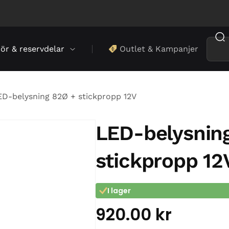
hör & reservdelar
Outlet & Kampanjer
D-belysning 82Ø + stickpropp 12V
LED-belysnin
stickpropp 12
I lager
920.00
kr