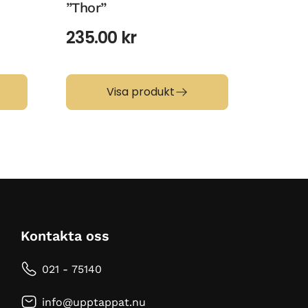
”Thor”
265.
235.00
kr
Visa produkt
Kontakta oss
021 - 75140
info@upptappat.nu