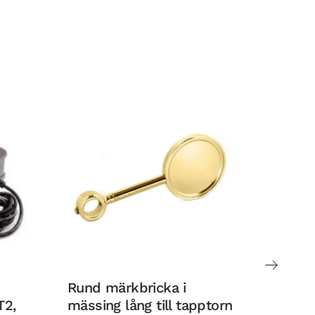
Rund märkbricka i
Rund 
T2,
mässing lång till tapptorn
lång t