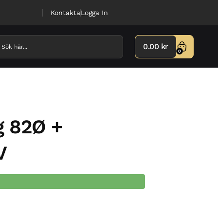
Kontakta
Logga In
0.00
kr
0
g 82Ø +
V