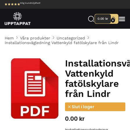
Hög kundnöjdhet!
0.00
kr
0
Hem
Våra produkter
Uncategorized
Installationsvägledning Vattenkyld fatölskylare från Lindr
Installationsv
Vattenkyld
fatölskylare
från Lindr
Slut i lager
0.00
kr
Installationsvägledning