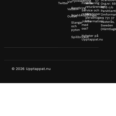
Scandbev
Trycksättning
Vin
Twitter
Finansiering
Mina
Org.nr: 5
returärenden
4815 c/o
Rengöring
Vatten
Service och
PanAtlanti
reparationer
Min
Omformar
Snabbkopplingar
Outlet
personliga
19 721 37
Jobba
information
Västerås,
Slangar
med
Sweden
och
oss?
(Hämtlage
pyton
Nyheter på
Spillbrickor
Upptappat.nu
© 2026 Upptappat.nu