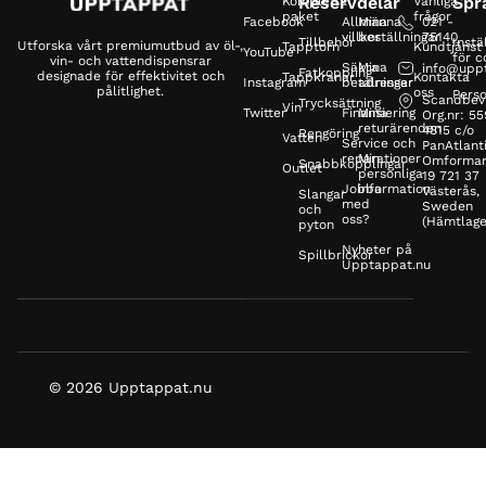
Reservdelar
Spr
Kompletta
Vanliga
paket
frågor
Facebook
Allmänna
Mina
021 -
villkor
beställningar
75140
Tillbehör
Instä
Utforska vårt premiumutbud av öl-,
Tapptorn
Kundtjänst
YouTube
för c
vin- och vattendispensrar
Säkra
Mina
info@upp
Fatkoppling
designade för effektivitet och
Tappkranar
Kontakta
Instagram
betalningar
adresser
pålitlighet.
oss
Perso
Scandbev
Trycksättning
Vin
Twitter
Finansiering
Mina
Org.nr: 5
returärenden
4815 c/o
Rengöring
Vatten
Service och
PanAtlanti
reparationer
Min
Omformar
Snabbkopplingar
Outlet
personliga
19 721 37
Jobba
information
Västerås,
Slangar
med
Sweden
och
oss?
(Hämtlage
pyton
Nyheter på
Spillbrickor
Upptappat.nu
© 2026 Upptappat.nu