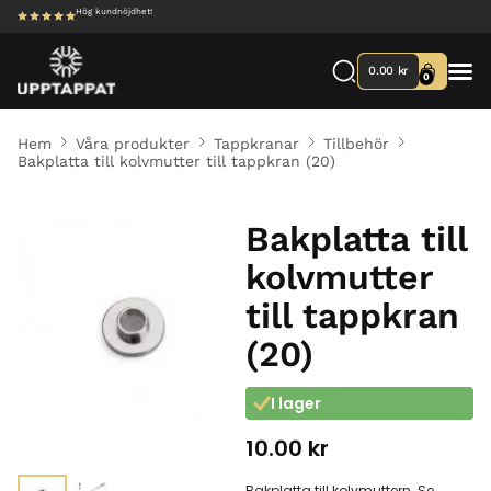
Hög kundnöjdhet!
0.00
kr
0
Hem
Våra produkter
Tappkranar
Tillbehör
Bakplatta till kolvmutter till tappkran (20)
Bakplatta till
kolvmutter
till tappkran
(20)
I lager
10.00
kr
Bakplatta till kolvmuttern. Se