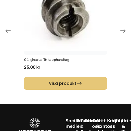
Gänginsats för tapphandtag
Räff
25.00
kr
32.
Visa produkt
Sociala
Produkter
Tillbehör
Om
Mitt
Kontakta
Hjälp
Inte
medier
&
oss
konto
oss
&