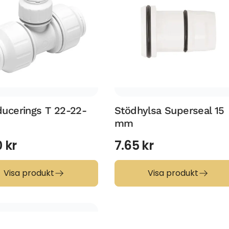
ducerings T 22-22-
Stödhylsa Superseal 15
mm
0
kr
7.65
kr
Visa produkt
Visa produkt