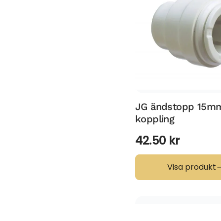
JG ändstopp 15m
koppling
42.50
kr
Visa produkt