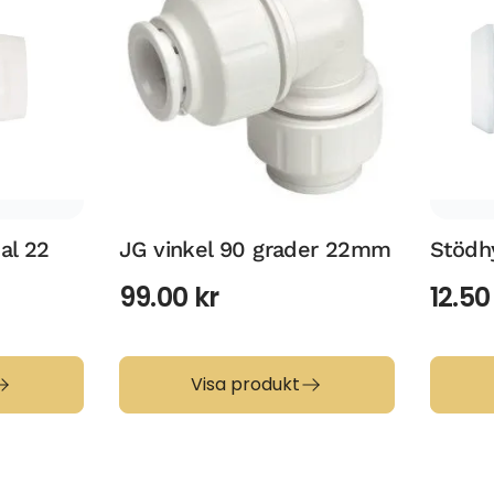
al 22
JG vinkel 90 grader 22mm
Stödh
99.00
kr
12.5
Visa produkt