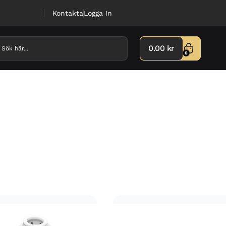
Kontakta
Logga In
0.00
kr
0