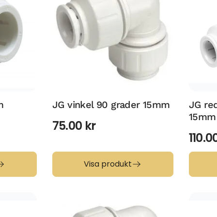
m
JG vinkel 90 grader 15mm
JG re
15mm
75.00
kr
110.0
Visa produkt