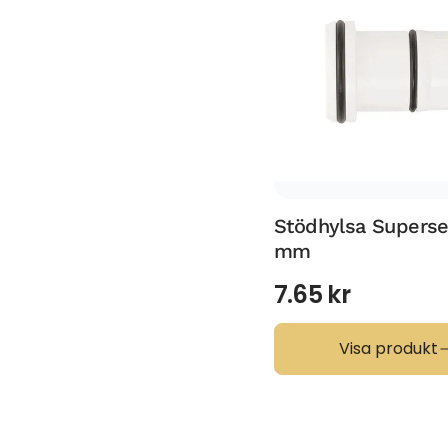
Stödhylsa Superse
mm
7.65
kr
Visa produkt