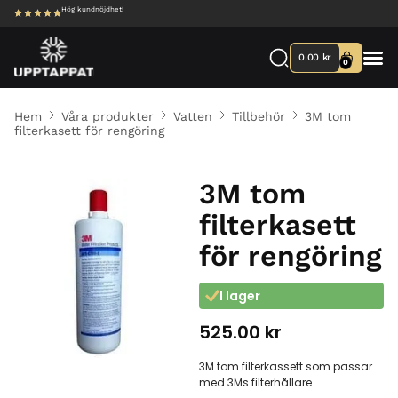
Hög kundnöjdhet!
0.00
kr
0
Hem
Våra produkter
Vatten
Tillbehör
3M tom
filterkasett för rengöring
3M tom
filterkasett
för rengöring
I lager
525.00
kr
3M tom filterkassett som passar
med 3Ms filterhållare.