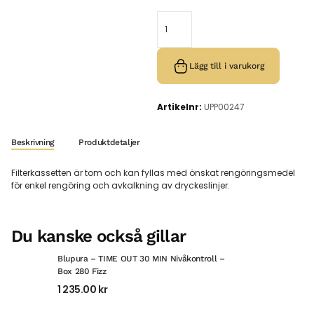
Lägg till i varukorg
Artikelnr:
UPP00247
Beskrivning
Produktdetaljer
Filterkassetten är tom och kan fyllas med önskat rengöringsmedel
för enkel rengöring och avkalkning av dryckeslinjer.
Du kanske också gillar
Blupura – TIME OUT 30 MIN Nivåkontroll –
Box 280 Fizz
1 235.00
kr