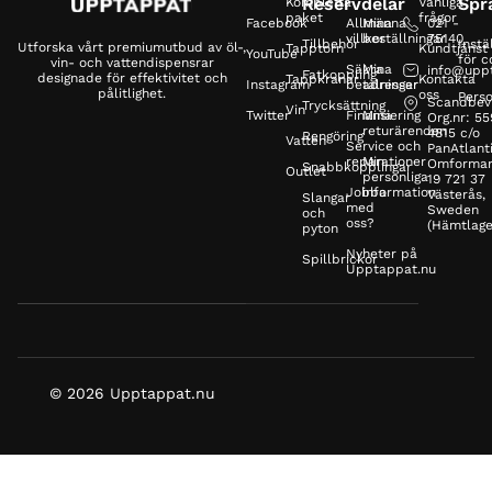
Reservdelar
Spr
Kompletta
Vanliga
paket
frågor
Facebook
Allmänna
Mina
021 -
villkor
beställningar
75140
Tillbehör
Instä
Utforska vårt premiumutbud av öl-,
Tapptorn
Kundtjänst
YouTube
för c
vin- och vattendispensrar
Säkra
Mina
info@upp
Fatkoppling
designade för effektivitet och
Tappkranar
Kontakta
Instagram
betalningar
adresser
pålitlighet.
oss
Perso
Scandbev
Trycksättning
Vin
Twitter
Finansiering
Mina
Org.nr: 5
returärenden
4815 c/o
Rengöring
Vatten
Service och
PanAtlanti
reparationer
Min
Omformar
Snabbkopplingar
Outlet
personliga
19 721 37
Jobba
information
Västerås,
Slangar
med
Sweden
och
oss?
(Hämtlage
pyton
Nyheter på
Spillbrickor
Upptappat.nu
© 2026 Upptappat.nu